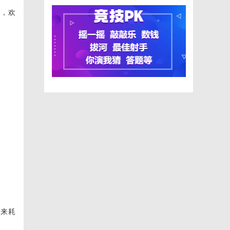
礼，欢
下来耗