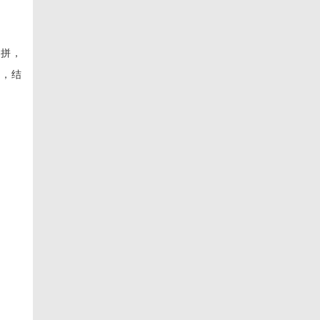
比拼，
高，结