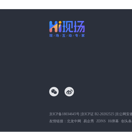
京ICP备18034645号
|
京ICP证 B2-20202525
|
京公网安备11
友情链接：
北龙中网
易企秀
ZDNS
Hi弹幕
创头条