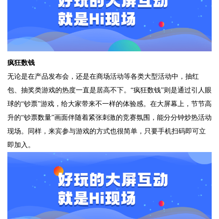
疯狂数钱
无论是在产品发布会，还是在商场活动等各类大型活动中，抽红
包、抽奖类游戏的热度一直是居高不下。“疯狂数钱”则是通过引人眼
球的“钞票”游戏，给大家带来不一样的体验感。在大屏幕上，节节高
升的“钞票数量”画面伴随着紧张刺激的竞赛氛围，能分分钟炒热活动
现场。同样，来宾参与游戏的方式也很简单，只要手机扫码即可立
即加入。