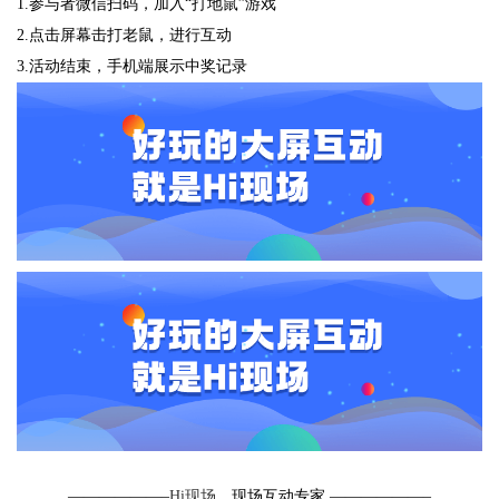
1.参与者微信扫码，加入“打地鼠”游戏
2.点击屏幕击打老鼠，进行互动
3.活动结束，手机端展示中奖记录
——————–
Hi现场
，现场互动专家 ——————–