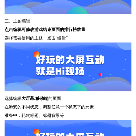
三、主题编辑
点击编辑可修改游戏结束页面的排行榜数量
选择需要使用的主题，点击“编辑”
选择编辑
大屏幕/移动端
的页面
在游戏的不同状态，调整任意一个状态下的元素
准备中：轮次标题、标题背景等