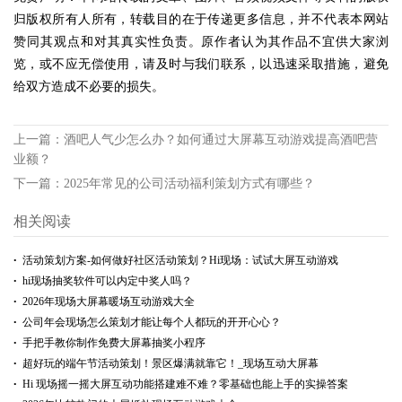
归版权所有人所有，转载目的在于传递更多信息，并不代表本网站
赞同其观点和对其真实性负责。原作者认为其作品不宜供大家浏
览，或不应无偿使用，请及时与我们联系，以迅速采取措施，避免
给双方造成不必要的损失。
上一篇：
酒吧人气少怎么办？如何通过大屏幕互动游戏提高酒吧营
业额？
下一篇：
2025年常见的公司活动福利策划方式有哪些？
相关阅读
活动策划方案-如何做好社区活动策划？Hi现场：试试大屏互动游戏
hi现场抽奖软件可以内定中奖人吗？
2026年现场大屏幕暖场互动游戏大全
公司年会现场怎么策划才能让每个人都玩的开开心心？
手把手教你制作免费大屏幕抽奖小程序
超好玩的端午节活动策划！景区爆满就靠它！_现场互动大屏幕
Hi 现场摇一摇大屏互动功能搭建难不难？零基础也能上手的实操答案