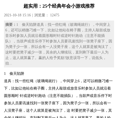
超实用：25个经典年会小游戏推荐
2021-10-18 15:16
|
浏览量： 12475
摘要：
1 偷天陷阱道具：找一些红绳（玻璃绳就行），中间穿上
6，还可以稍微刁难一下，比如让他站在椅子圈，主持人敲鼓或放
音乐时参加人员就沿着圆形顺时针或逆时针跑动（注意不能插
队），当鼓声或音乐停下时参加人员要讯速找到一张凳子座下，因
为凳子少一张，所以会有一人没凳子座，这个人就算是被淘汰了，
这时要把凳子减少一张，其余的人继续玩，直到剩下最后一人为
止，这人就算赢了。赢的人给予奖励?故意误导一下，说低头，
抬...
1 偷天陷阱
道具：找一些红绳（玻璃绳就行），中间穿上6，还可以稍微刁难一
下，比如让他站在椅子圈，主持人敲鼓或放音乐时参加人员就沿着
圆形顺时 针或逆时针跑动（注意不能插队），当鼓声或音乐停下时
参加人员要讯速找到一张凳子座下，因为凳子少一张，所以会有一
人没凳子座，这个人就算是被淘汰了，这 时要把凳子减少一张，其
余的人继续玩，直到剩下最后一人为止，这人就算赢了。赢的人给