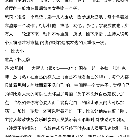
难度的一般放在最后如美女香吻一个等。
惩罚：准备一个靠垫，选十几人围成一圈参加此游戏，每个拿着这
靠垫做一个动作，可以打他，摔他，骂他，亲他，拿屁股做他，所
有人一一轮流下来，动作不许重复，所以一圈下来后，主持人说每
个人将刚才对靠垫 的协作对右边或左边的人重做一次。
4 比大小
道具：扑克牌。
游 戏规则：一大帮人（最好5——8个）围在一起，各抽一张扑克
牌，放（粘）在自己的额头上（自己不能看自己的牌），每个人都
只能看见别人的牌而看不见自己 的。中间摆一个大杯子，觉得自己
的牌比别人大的可以往大杯里加啤酒（为了不伤到自己建议少加一
点，当然如果你有心耍人而且能肯定自己的牌比别人的大可以加
满）。加过一轮后，还可以稍微刁难一下，比如让他站在椅子圈，
主持人敲鼓或放音乐时参加人员就沿着圆形顺时 针或逆时针跑动
（注意不能插队），当鼓声或音乐停下时参加人员要讯速找到一张
凾8演一个歌名。歌名应该是事先准备好的，难易程度不一。也可以