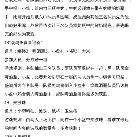
手中提一小筐，筐内放三瓶牛奶，牛奶必须放在带有奶嘴的奶瓶
中，比赛开始后戴头巾队员拿围嘴、奶瓶跑向其他三名队员先为他
们戴好围嘴，然后再依次让三名队员将奶瓶中的鲜奶喝完，最先喝
完的那队为获胜。
18“众鸡争食喜迎春”
道具：绑绳3、啤酒瓶3、小盆4、小碗3、大米
参加人员：分成若干组
游戏规则：各队抽出三名队员，两队员两腿绑在一起，另一队员拿
啤酒瓶、小盆，比赛开始后绑在一起的两队员拿一小碗奔向鸡盆，
盛满后奔向各队另一队员将鸡食倒入小盆中，拿啤酒瓶队员迅速将
小盆中鸡食装入啤酒瓶中，那队啤酒瓶装得最多为获胜。
19 夹波珠
道具：小塑料盆、波珠、纸杯、卫生筷
游戏规则：由两人上场比拼，同在一个小盆中夹波珠，看谁在最短
的时间内夹的波珠的数量多，多者获胜！
20三人抱成团