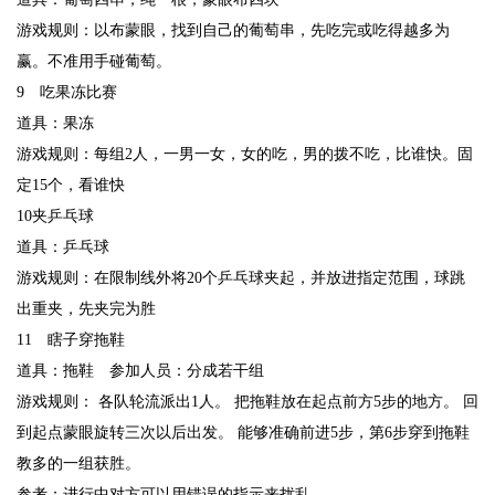
游戏规则：以布蒙眼，找到自己的葡萄串，先吃完或吃得越多为
赢。不准用手碰葡萄。
9 吃果冻比赛
道具：果冻
游戏规则：每组2人，一男一女，女的吃，男的拨不吃，比谁快。固
定15个，看谁快
10夹乒乓球
道具：乒乓球
游戏规则：在限制线外将20个乒乓球夹起，并放进指定范围，球跳
出重夹，先夹完为胜
11 瞎子穿拖鞋
道具：拖鞋 参加人员：分成若干组
游戏规则： 各队轮流派出1人。 把拖鞋放在起点前方5步的地方。 回
到起点蒙眼旋转三次以后出发。 能够准确前进5步，第6步穿到拖鞋
教多的一组获胜。
参考：进行中对方可以用错误的指示来扰乱。