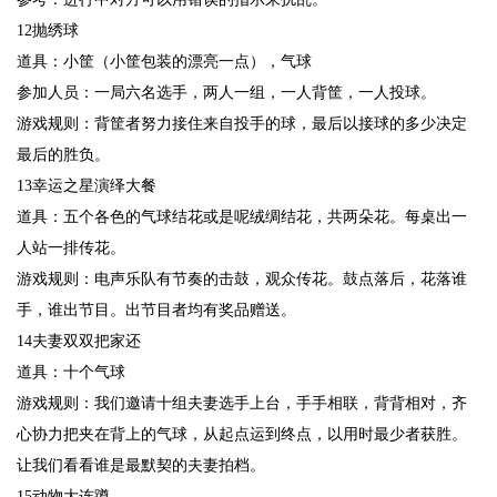
12抛绣球
道具：小筐（小筐包装的漂亮一点），气球
参加人员：一局六名选手，两人一组，一人背筐，一人投球。
游戏规则：背筐者努力接住来自投手的球，最后以接球的多少决定
最后的胜负。
13幸运之星演绎大餐
道具：五个各色的气球结花或是呢绒绸结花，共两朵花。每桌出一
人站一排传花。
游戏规则：电声乐队有节奏的击鼓，观众传花。鼓点落后，花落谁
手，谁出节目。出节目者均有奖品赠送。
14夫妻双双把家还
道具：十个气球
游戏规则：我们邀请十组夫妻选手上台，手手相联，背背相对，齐
心协力把夹在背上的气球，从起点运到终点，以用时最少者获胜。
让我们看看谁是最默契的夫妻拍档。
15动物大连蹲