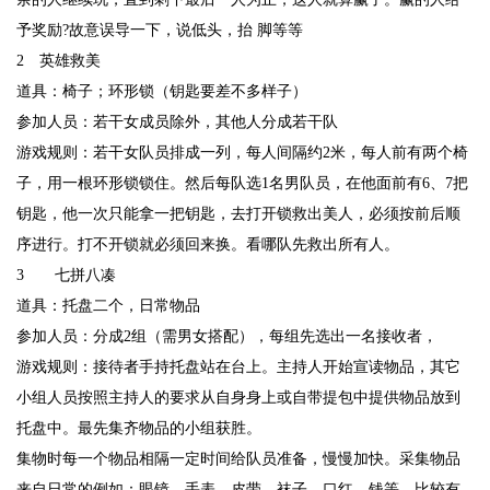
予奖励?故意误导一下，说低头，抬 脚等等
2 英雄救美
道具：椅子；环形锁（钥匙要差不多样子）
参加人员：若干女成员除外，其他人分成若干队
游戏规则：若干女队员排成一列，每人间隔约2米，每人前有两个椅
子，用一根环形锁锁住。然后每队选1名男队员，在他面前有6、7把
钥匙，他一次只能拿一把钥匙，去打开锁救出美人，必须按前后顺
序进行。打不开锁就必须回来换。看哪队先救出所有人。
3 七拼八凑
道具：托盘二个，日常物品
参加人员：分成2组（需男女搭配），每组先选出一名接收者，
游戏规则：接待者手持托盘站在台上。主持人开始宣读物品，其它
小组人员按照主持人的要求从自身身上或自带提包中提供物品放到
托盘中。最先集齐物品的小组获胜。
集物时每一个物品相隔一定时间给队员准备，慢慢加快。采集物品
来自日常的例如：眼镜、手表、皮带、袜子、口红、钱等，比较有