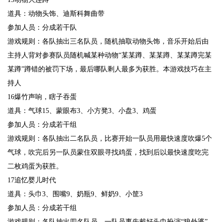
道具：动物头饰、迪斯科舞曲带
参加人员：分成若干队
游戏规则：各队抽出三名队员，随机抽取动物头饰，音乐开始后由
主持人背对参赛队员随机喊某种动物“某某蹲、某某蹲、某某蹲完某
某蹲”蹲错的被罚下场，最后哪队剩人最多为获胜。本游戏技巧在主
持人
16爆竹声响，瞎子吞蛋
道具：气球15、蒙眼布3、小方凳3、小盘3、鸡蛋
参加人员：分成若干组
游戏规则：各队抽出二名队员，比赛开始一队员用最快速度吹爆5个
气球，吹完后另一队员蒙住双眼寻找鸡蛋，找到后以最快速度吃完
二枚鸡蛋为获胜。
17追忆婴儿时代
道具：头巾3、围嘴9、奶瓶9、鲜奶9、小筐3
参加人员：分成若干组
游戏规则：各队抽出四名队员，一队员事先戴好头巾扮演“狼外婆”，