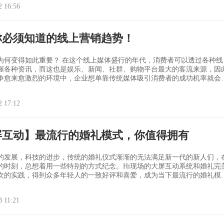
2 16:56
静的地方主持您的线上活
你必须知道的线上营销趋势！
？ 在这个线上媒体盛行的年代，消费者可以透过各种线
握各种资讯，而这也是娱乐、新闻、社群、购物平台最大的客流来源，因
争愈来愈激烈的环境中，企业想单靠传统媒体吸引消费者的成功机率就会
什么时间和场合会需要？ 进而使用他们喜欢的方式进行交流，才
2 17:12
的卖出商品、提升品牌知
屏互动】最流行的婚礼模式，你值得拥有
的发展，科技的进步，传统的婚礼仪式渐渐的无法满足新一代的新人们，
的时刻，总想着用一些特别的方式纪念。Hi现场的大屏互动系统和婚礼完
次的实践，得到众多年轻人的一致好评和喜爱，成为当下最流行的婚礼模
婚礼的门面，作为第一环节且是来宾对婚
印象，所以显得尤为重要。传统签到方式大概率是笔墨纸砚，既没新意也
8 11:21
i现场大屏给大家带来