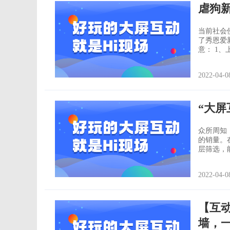
虐狗
当前社会
了秀恩爱
意： 1、上墙表白 顾名思义就是让表白上墙，带来满满的祝福。无论是直白的叙述还
是婉转表
歌词、短
2022-04-0
上，才是
“大屏
众所周知
的销量。
层筛选，
当然店内
得更多的
2022-04-0
现在社会
【互
墙，