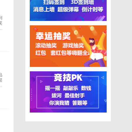
到
笑
起
品
层
，
获
。