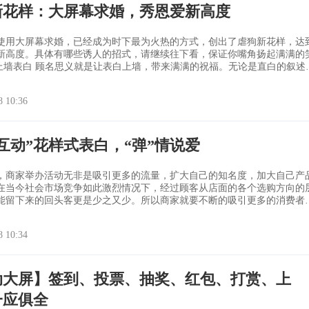
新花样：大屏幕求婚，秀恩爱新高度
使用大屏幕求婚，已经成为时下最为火热的方式，创出了虐狗新花样，达
新高度。具体有哪些诱人的招式，请继续往下看，保证你嘴角扬起满满的
达、土味的情话还是诗情画意，让你的告白成为对方听过最好的情话。比
信、朋友圈示爱，以大型霸屏互动为“信纸”，将爱情的合影镌刻在大屏幕
8 10:36
情人节最高级的玩法
互动”花样式表白，“弹”情说爱
，商家举办活动无非是吸引更多的流量，扩大自己的知名度，加大自己产
在当今社会市场竞争如此激烈情况下，经过顾客从店面的各个选购方向的
能留下来的回头客更是少之又少。所以商家就要不断的吸引更多的消费者
好的氛围在无形中也不断增加店内的忠实粉丝消费，加大粘性效应，从而
客流量。要想满足以上的需求，最快也最有效率的实现方式就是营销活动
8 10:34
的消费习惯就是人越多
动大屏】签到、投票、抽奖、红包、打赏、上
一应俱全