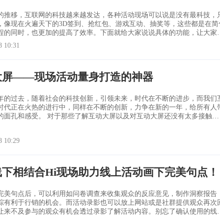
的推移，互联网的科技越来越发达，各种活动现场可以说是没有最科技，
，像现在火遍天下的3D签到、抢红包、游戏互动、抽奖等，这些都是在简
程的同时，也更加的提高了效率。下面就给大家说说具体的功能，让大家
签到 传统签到就是一张纸一支笔，手动操作一番，生
8 10:31
，签字结束后就没有任何回忆的地方。互动大屏签到可以自定义背景，包
、图片，还可以加入
大屏——现场活动量身打造的神器
年的过去，随着社会的科技创新，引领未来，时代在不断的进步，而我们
时代正在火热的进行中，同样在不断的创新，力争在新的一年，给所有人
那些了解互动大屏以及对互动大屏还没有太多接触的
们在这里和大家再大概介绍下：互动大屏是为了各种现场活动量身打造的
年会庆典、各种发布会、开业典礼、婚礼庆生等等一系列的现场活动，只
8 10:29
们小嗨，我们就能够还你
线下相结合Hi现场助力线上活动画下完美句点！
完美句点后，可以利用如问卷调查来收集观众的反应意见，制作洞察报告
踪有利于行销的机会。而活动录影也可以放上网站或是社群提供观众再次
让来不及参与的观众有机会透过录影了解活动内容。别忘了确认使用的线