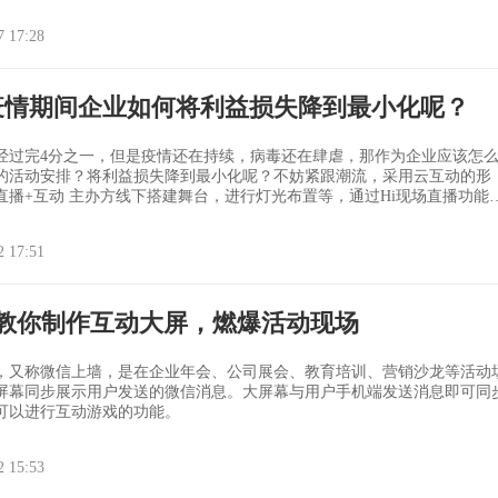
讨会模式，是否能够提供会议后的数据报告，了解注册情况、投票结果、
与者名单等，透过数据分析，在策画下一次的活动时进行改善。 Hi现场
7 17:28
直播服务，还能将整个
2疫情期间企业如何将利益损失降到最小化呢？
年已经过完4分之一，但是疫情还在持续，病毒还在肆虐，那作为企业应该怎
的活动安排？将利益损失降到最小化呢？不妨紧跟潮流，采用云互动的形
，进行灯光布置等，通过Hi现场直播功能进
播，用户扫码即可在移动端观看并参与互动。这种玩法既突破了空间限制
验问题，一经推出就深受喜爱！ 这种情况之下，舞台搭建流程和内
2 17:51
大，主办方重点考
钟教你制作互动大屏，燃爆活动现场
，又称微信上墙，是在企业年会、公司展会、教育培训、营销沙龙等活动
屏幕同步展示用户发送的微信消息。大屏幕与用户手机端发送消息即可同
可以进行互动游戏的功能。
2 15:53