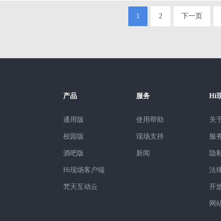
1
2
下一页
产品
服务
Hi
通用版
使用帮助
关
校园版
现场支持
服
酒吧版
新闻
隐
Hi现场客户端
法
梵天互动云
开
网