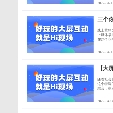
2022-04-1
尝试在安
三个
线上营销为何变得如此重要
上媒体掌
在这个竞
大下滑。 所以仅有好产品或粉丝专页是不够的，必须了解你的目标客群是那些人？
他们会需要什么？
2022-04-1
能更顺利
【大
随着社会
这个特殊
结合，多
式，你值得拥有！ 一、签到 签到可以说是
礼的第一
2022-04-0
效率。H