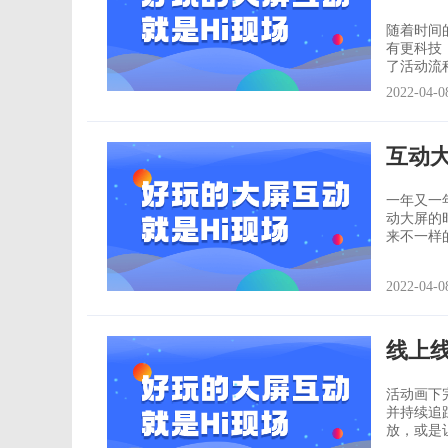
随着时间
有更科技
了活动流
详细的了解神奇的存在： 一、
2022-04-0
硬且无趣
背景音乐
互动
一年又一
动大屏的
来不一样的面孔和感受。 对于
亲们，我
器，比如
2022-04-0
你找到我
线上
活动画下
并持续追
放，或是