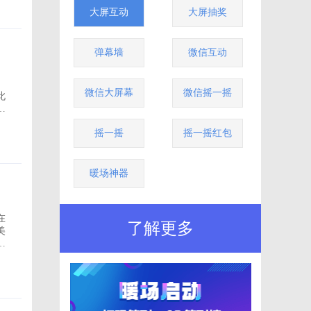
大屏互动
大屏抽奖
弹幕墙
微信互动
微信大屏幕
微信摇一摇
此
大
摇一摇
摇一摇红包
暖场神器
在
了解更多
美
没