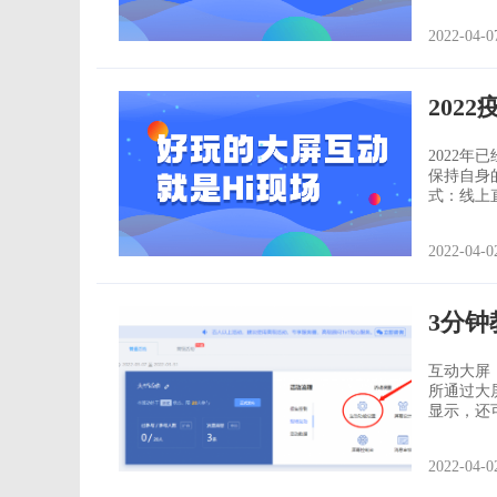
会议或研
答纪录与参
2022-04-0
不止提供
202
2022
保持自身
式：线上直播+互动 主办方线下搭建舞台
行在线直
又解决了用户体
2022-04-0
容变化不
3分
互动大屏
所通过大
显示，还
2022-04-0