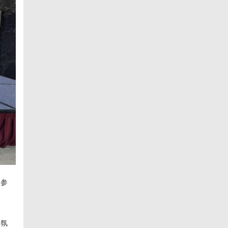
能参
动氛