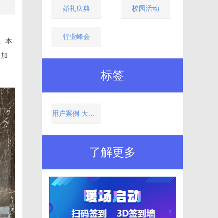
婚礼庆典
校园活动
行业峰会
。本
、加
标签
用户案例 大屏互动 互动工具 签到 摇一摇 图片墙 活动暖场 互动
了解更多