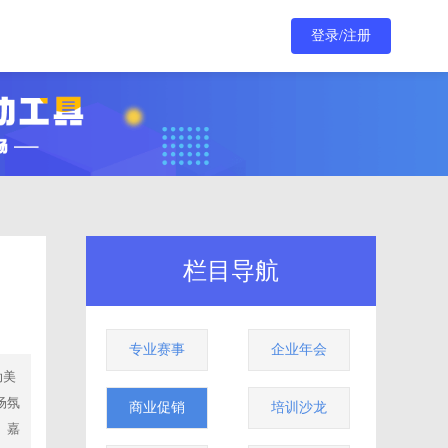
登录/注册
栏目导航
专业赛事
企业年会
动美
场氛
商业促销
培训沙龙
。嘉