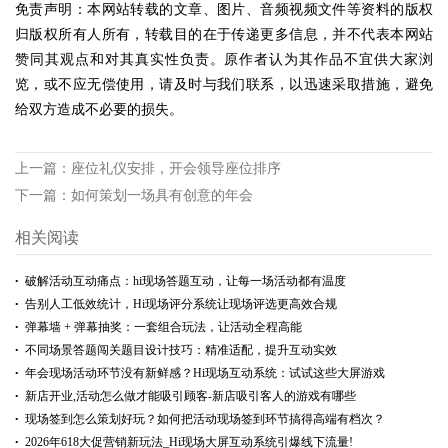
免责声明：本网站转载的文章、图片、音频视频文件等资料的版权
归版权所有人所有，转载目的在于传递更多信息，并不代表本网站
赞同其观点和对其真实性负责。原作者认为其作品不宜供大家浏
览，或不应无偿使用，请及时与我们联系，以迅速采取措施，避免
给双方造成不必要的损失。
上一篇：
座位礼仪安排，开会领导座位排序
下一篇：
如何策划一场具有创意的年会
相关阅读
破解活动互动痛点：hi现场答题互动，让每一场活动都有温度
告别人工低效统计，Hi现场评分系统让现场评选更高效合规
弹幕墙 + 弹幕抽奖：一套组合玩法，让活动全程高能
不同场景答题闯关题目设计技巧：精准适配，提升互动实效
年会现场活动环节没有新鲜感？Hi现场互动系统：试试这些大屏游戏
新店开业,活动怎么做才能吸引顾客-新店吸引客人的游戏有哪些
现场签到怎么策划好玩？如何把活动现场签到环节搞得高端有档次？
2026年618大促营销新玩法_Hi现场大屏互动系统引爆线下流量!