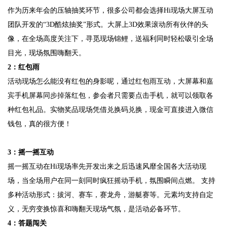
作为历来年会的压轴抽奖环节，很多公司都会选择Hi现场大屏互动
团队开发的“3D酷炫抽奖”形式。大屏上3D效果滚动所有伙伴的头
像，在全场高度关注下，寻觅现场锦鲤，送福利同时轻松吸引全场
目光，现场氛围嗨翻天。
2：红包雨
活动现场怎么能没有红包的身影呢，通过红包雨互动，大屏幕和嘉
宾手机屏幕同步掉落红包，参会者只需要点击手机，就可以领取各
种红包礼品。实物奖品现场凭借兑换码兑换，现金可直接进入微信
钱包，真的很方便！
3：摇一摇互动
摇一摇互动在Hi现场率先开发出来之后迅速风靡全国各大活动现
场，当全场用户在同一刻同时疯狂摇动手机，氛围瞬间点燃。 支持
多种活动形式：拔河、赛车，赛龙舟，游艇赛等。元素均支持自定
义，无穷变换惊喜和嗨翻天现场气氛，是活动必备环节。
4：答题闯关