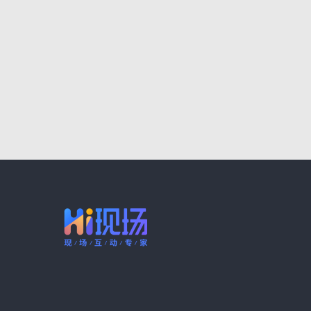
包
|
商场活动策划
|
启动仪式
|
微信启动仪式
|
营销
吧互动游戏
|
舞台搭建
|
年会活动
|
企业年会攻略
|
场地
|
互动营销案例
|
年会概要
|
互动游戏大全
|
年
幕
|
Hi现场
|
企业策划
|
抽奖活动
|
微信上墙
|
年
奖箱
|
年会节目
|
微信大屏幕制作工具
|
元旦晚会互
戏
|
活动音乐
|
现场抽奖活动方案
|
虎年
|
微信墙
|
摇
|
虎年主题
|
微信互动游戏软件
|
年会互动
|
年会
动
|
大屏互动神器
|
消息墙
|
弹幕
|
摇红包
|
3D签
促销
|
年会互动游戏
|
年会庆典
|
行业大会
|
媒体互
业年会