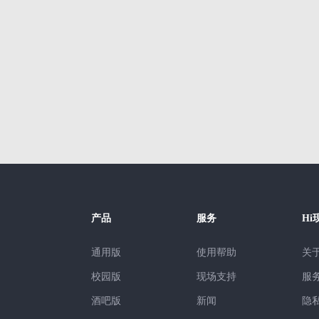
活动策划
|
车展活动策划
|
迎新活动
|
汽车活动策划
|
团购会
|
酒
免费抽奖活动
|
年会流程
|
年会活动策划
|
活动策划方案
|
年会策
会攻略
|
微信摇一摇
|
年会策划攻略
|
Hi现场-年会攻略
|
互动大屏
会方案
|
云年会
|
年会策划案
|
酒吧游戏
|
红包雨
|
虎年年会
|
动小游戏
|
房地产年会
|
红包雨活动
|
年会音乐
|
活跃气氛的小游
现场抽奖
|
趣味年会
|
互动游戏方案
|
竞技游戏
|
微信红包摇一
直播
|
活跃气氛的游戏
|
经典案例
|
微信抢红包活动
|
活动现场互
到
|
现场互动
|
倒计时
|
互联网活动
|
拔河
|
霸屏
|
抽奖
|
商
动
|
年会游戏
|
年会策划
|
企业年会策划方案
|
年会策划方案
|
企
产品
服务
Hi
通用版
使用帮助
关
校园版
现场支持
服
酒吧版
新闻
隐