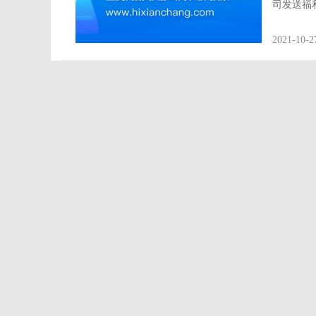
司发送福利的一
会
|
互动工具 大屏互动 订货会 商业促销
|
用户案例 互
式，极大
域流量 大屏互动 互动工具 用户案例
|
互动游戏 大屏互动
现在晚会形
2021-10-2
屏互动研
销
|
品牌营销
|
互动工具 红包抽奖 年会方案 大屏玩法
大屏玩法
|
年会互动 年会套餐 年会游戏 大屏互动
|
年
动 互动玩法
|
企业年会 大屏互动 兔年年会 互动工具
|
动工具
|
表彰大会 大屏互动 互动玩法 互动游戏
|
兔年
坛
|
用户案例 互动玩法 大屏工具 年会晚宴
|
用户案例 
动
|
签到墙
|
主题墙
|
活动方案 互动工具 互动玩法 
屏互动 活动策划 游戏 签到 抽奖
|
互动玩法
|
用户案例 
冰
|
互动工具 餐饮营销 引流获客 互动游戏 大屏互动 投票
动
|
年会
|
校园赛事
|
晚会演出
|
婚礼庆典
|
行业
墙
|
互动小游戏
|
抽奖游戏
|
互动游戏
|
现场大屏幕
上活动
|
微信大屏幕
|
创意活动
|
2022年会
|
互动营
销互动游戏
|
培训
|
趣味抽奖
|
3D抽奖
|
商场活动策
大屏互动
|
摇一摇
|
投影互动游戏
|
摇钱树
|
摇一摇
台
|
抽盲盒
|
创意互动
|
微信摇一摇红包
|
微信互动