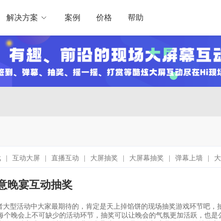
解决方案
案例
价格
帮助
戏
|
互动大屏
|
直播互动
|
大屏抽奖
|
大屏幕抽奖
|
弹幕上墙
|
大
游戏
|
免费微信大屏幕
|
嗨现场
|
Hi弹幕
|
嗨互动
|
Hi互动
|
公
创意晚宴互动抽奖
互动游戏
|
年会互动小游戏
|
抽奖小游戏
|
团队小游戏
|
大屏幕投
屏幕据互动
|
新闻发布会
|
团体游戏
|
活动方案
|
用户案例
|
新品
 誓师大会 互动工具 大屏互动
|
公司动态
|
互动工具 大屏互动 订货
每个晚会上不可缺少的活动环节，抽奖可以让晚会的气氛更加活跃，也是