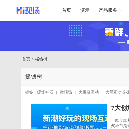
首页
演示
产品服务
首页
> 摇钱树
摇钱树
标签：
暖场神器
|
微现场
|
大屏幕互动
|
大屏互动游
屏投票
|
上墙抽奖
|
免费微信墙
|
大屏游戏
|
大屏幕
7大
司年会小游戏
|
年会创意游戏
|
现场互动游戏
|
微信
票
|
大屏摇一摇
|
弹幕墙
|
表白墙
|
线上年会
|
大
晚会或者大型活动中大家最期待的，肯定是天上掉馅饼的现场抽奖游戏环节吧，抽
发售
|
互动工具 用户案例 高端会议 大屏互动
|
用户案例
奖环节是