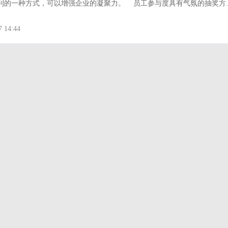
种方式，可以增强企业的凝聚力。 员工参与度具有气氛的抽奖方
动工具 大屏互动 互动工具
|
誓师大会 互动工具 大屏互动 企业会议
|
活跃了晚会的氛围，有的抽奖方式事先准备工作比较繁琐，耗时耗力。然
 互动工具 用户案例
|
互动工具 抽奖方式 年会方案 大屏玩法
|
情感营
式越来越趋向移动智能化，这样可以大大节省年会成本。通过 Hi现场大
7 14:44
发的活动应
|
互动工具
|
项目活动
|
直播
|
直播年会
|
年会 年会互动 用户案
终答谢
|
答谢会
|
现场案例
|
兔年年会
|
用户案例 互动工具 大屏互
企业年会 大屏工具 兔年年会 互动玩法
|
活动庆典 大屏互动 互动玩法 互
年会 互动游戏 互动工具 大屏玩法
|
优秀员工
|
公司年会
|
峰会论
互动玩法 大屏工具 互动工具
|
活动方案 元宵节活动 互动工具 大屏互
大屏玩法
|
晚会
|
暖场
|
活动
|
互动功能
|
企业晚会
|
商场引流 
订货会 大屏互动 签到 互动游戏
|
高端会议
|
图片墙
|
提问墙
|
破
 抽奖
|
用户案例 大屏互动 互动工具 签到 摇一摇 图片墙 活动暖场 互
峰会
|
商业活动
|
年会测哈
|
微信抢红包
|
企业年会策划
|
留言
|
抽奖软件
|
年会小游戏
|
年会抽奖
|
免费抽奖
|
年会礼仪
|
线
销公司
|
摇一摇团队赛
|
团建
|
路演
|
论坛峰会
|
教育
|
微信营
划方案
|
摇一摇互动
|
幸运大转盘
|
现场互动小游戏
|
答题闯关
|
个人赛
|
晚会互动小游戏
|
创意年会
|
活动策划
|
中国互动游戏平
|
展会策划
|
公司活动策划方案
|
签约仪式
|
签约策划
|
摇一摇红