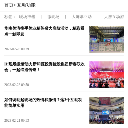
首页
> 互动功能
|
|
|
标签：
暖场神器
微现场
大屏幕互动
大屏互动游戏
华南美湾携手美业精英盛大启航活动，精彩看
点一触即发
2023-02-28 09:39
Hi现场激情助力新和源投资控股集团新春联欢
会，一起缔造传奇！
2023-02-23 09:50
如何调动起现场的热情和激情？这3个互动功
能简单实用
2023-02-21 09:53