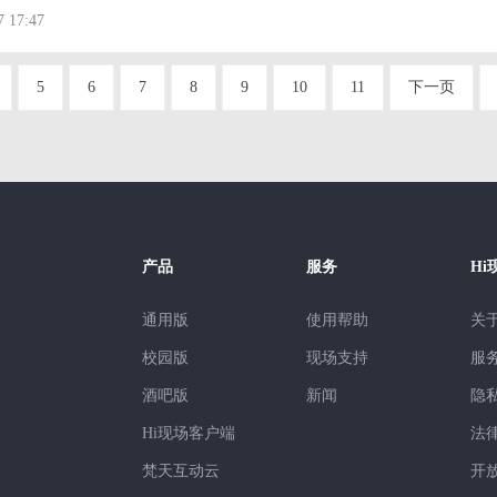
应。 (3)环境出现干扰：直播时，最好能找一个安静、没
7 17:47
等的空间。若
5
6
7
8
9
10
11
下一页
产品
服务
Hi
通用版
使用帮助
关
校园版
现场支持
服
酒吧版
新闻
隐
Hi现场客户端
法
梵天互动云
开