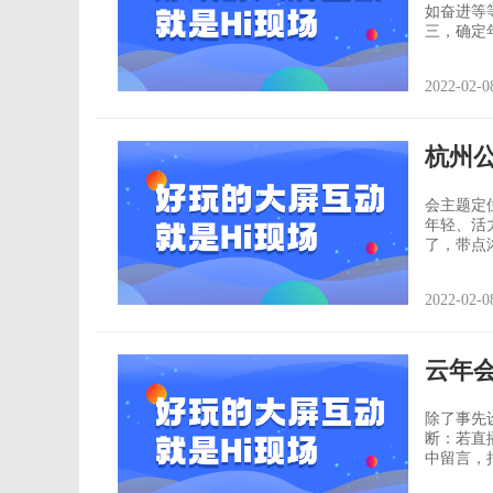
如奋进等
三，确定年
年会的节
话需要配
2022-02-0
高
杭州
会主题定
年轻、活力...... 服装 如果晚会不
了，带点
席，露出
2022-02-0
云年
除了事先设
断：若直
中留言，把观众导流到
如何应对