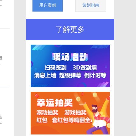
用户案例
策划指南
了解更多
显
就
常
达