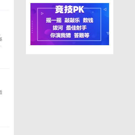
化
基
格
适