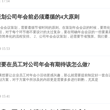
1 17:14
员工对公司奋斗工作的信心
策划公司年会前必须遵循的4大原则
年会会议策划，需要遵循节省时间的原则。在策划年会会议的时候，要简
程，对于每个环节都不要设计的太过复杂，要在明确年会会议的一些要素
安排。 2、公司年会会议策划，还需要节省预算。我们要让
同的钱，办更多的事情。这个就需要去选择合适的酒店了，一般就得到价
，比如有门市价，商务公司价格，前台折扣价格
9 15:53
想要在员工对公司年会有期待该怎么做?
果想要让企业员工对年会小活动更感兴趣，那么就需要提前制定好一套合
划方案，对于方案中所涉及的内容更是需要多多进行斟酌，尤其是
9 15:41