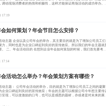
，调动现场消费者的热情和积极性，这样才能保证商场活动的成功举办。
达到这两点，商场活动应该怎么做呢？
1 17:19
年会如何策划？年会节目怎么安排？
活动主题 企业以及公司年会的举办，其主要目的就是为了增加公司员工们
聚力，同时也是为企业口碑起到良好的宣传效应。所以我们的年会主题就
划的时候，我们首先要考
白的就是我们举办年会的目的。之所以举办年会活动，目的其实很明确。
进各部门员工之间的互动以及交流，公司当然也是希望员工们通过一次非
1 17:14
年会活动，让我们的员工
年会活动怎么举办？年会策划方案有哪些？
举办，目的就是为了增加公司员工之间的凝聚
为企业口碑起到良好的宣传效应；年会的主题可以根据公司今年想主要传
行呈现，可以使激励的口号，也可以是感恩的题材，亦或者是对未来的展
的互动与交流，也是为了经过一次创意的年会活动，让员工看到企业的实