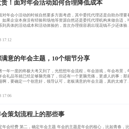
太贵！面对年会活动如何合理降低成本
面对年会小活动的时候自然要多方面考虑，其中委托代理还是自助办理要
。如果企业本身没有经验和场地等资源自然还是委托代理机构来做合适，
系到具体的活动成本和活动体验的，首次办理很容易出现花钱不少还体验
择专业机构来办或者对方给出专业方案参考这都是保障年会品质的核心。
8 17:12
都满意的年会主题，10个细节分享
者一年一度的终极大考又到了，光想想年会流程，年会游戏，年会布景，
年会礼品等就已经足够脑壳痛了，但还有一个更脑壳痛，更虐人的事：那
题啊，要确定一个创意好，领导认可，老板满意的年会主题，真的太难了
者
8 17:06
年会策划流程上的那些事
定年会经费 第二，确定年会主题 年会的主题是年会的核心，比如青春，