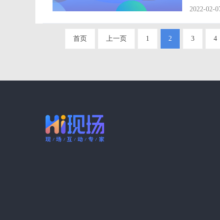
提升直播的效果时，再做回
2022-02-0
有闲杂人
首页
上一页
1
2
3
4