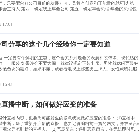
等，只要配合好公司目前的发展方向，又带有创意和正能量的就可以 第
会主持人 第四，确定线上年会公司 第五，确定年会流程 年会的流程包括
目和游戏，节目可以是公司的各个部门出，或者是以个人出都可以，游戏
备游戏的小奖品以及主持人的活跃气氛，游戏可以从网上找一些参与度比
8 17:04
的。 第六，准备年会大奖
公司分享的这个几个经验你一定要知道
位 一定要有个鲜明的主题，这个会关系到晚会的表演和装饰等。现代感的
要太闹，就建议规定正装出席。男性就休闲西装好
浓艳色块的最好，如果不懂，就看看电视上那些男主持人。女性就晚礼服
胸或者香肩，这个时候就是女士们展示风采的时候啦，不过最好喝少一点
8 16:43
会直播中断，如何做好应变的准备
计直播内容，也要为可能发生的紧急状况做好应变的准备： (1)直播中
播中断，除了重新开启新的直播，也要记得编辑前一篇的内文，并在留言
新的直播去。 (2)恶意留言：遇到恶意留言，在无法即时思考
的情况下，不妨暂时忽略留言，等到有把握面对一连串对答，并借力使力