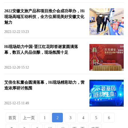
2022安徽文旅产品和项目推介会成功举办，Hi
现场高端互动科技，全方位展现美好安徽文化
魅力
2022-12-22 13:23
Hi现场助力中国·晋江红花郎答谢宴圆满落
幕，数百人共品佳酿，现场氛围十足
2022-12-20 15:12
艾倍生私董会圆满落幕，Hi现场精彩助力，营
造浓厚研讨氛围
2022-12-15 11:49
首页
上一页
1
2
3
4
5
6