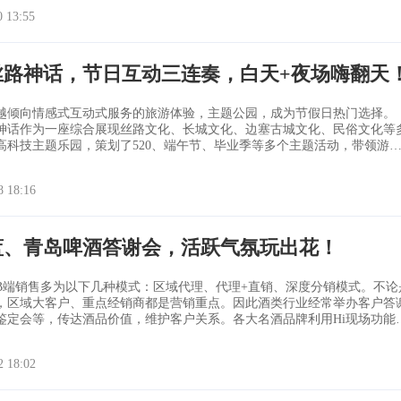
的耗时问题，又增加了推介会的互动性，让与会人员对茅台王子酒的营销
0 13:55
到功能以外，茅台王子酒
Hi现场的
丝路神话，节日互动三连奏，白天+夜场嗨翻天
越倾向情感式互动式服务的旅游体验，主题公园，成为节假日热门选择。
神话作为一座综合展现丝路文化、长城文化、边塞古城文化、民俗文化等
高科技主题乐园，策划了520、端午节、毕业季等多个主题活动，带领游
丝绸之路，欣赏丝路文化艺术瑰宝。 520——叫醒浪漫因子，激活恋
8 18:16
得不
蓝、青岛啤酒答谢会，活跃气氛玩出花！
B端销售多为以下几种模式：区域代理、代理+直销、深度分销模式。不论
，区域大客户、重点经销商都是营销重点。因此酒类行业经常举办客户答
鉴定会等，传达酒品价值，维护客户关系。各大名酒品牌利用Hi现场功能
蓝 ·新国酒之约 使用功能：logo签到 消息墙 订货会
·新国酒之约”聚集了区域重点经销商，签订量影响到下半年销售业绩。因此
2 18:02