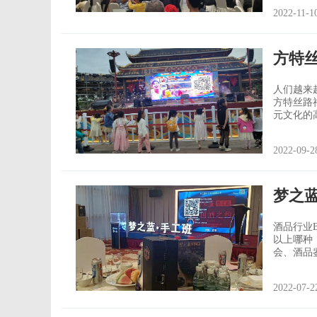
纸质签到
2022-11-1
式充满信心。 除了充满科技感、智能化的现场签到墙的签
还采用了
方特
人们越来
方特丝路
元文化的
梦回西域，重走
爱模式 在520“星光爱恋夜”主题的系列活动中，浪漫花式游园，定格甜蜜时刻，情侣
2022-09-2
游客们玩
梦之
酒品行业
以上哪种
会、酒品
势，将答谢会办出了新意。 梦之
“梦之蓝
2022-07-2