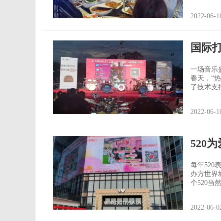
日主题，
以在此过程中与
2022-06-1
示，而且
国际
一场音乐
春天，“热血沸腾”！ 音迈国际打击乐之
了技术支
口。 现场来了很多粉丝，扫码加入互动与喜欢的爱豆互动，打call！ 现场弹幕互动热
场完毕，鼓手则
2022-06-1
的最佳声
520
每年520表
办方世界
个520当然最适合相亲了。 
人上墙表白
2022-06-0