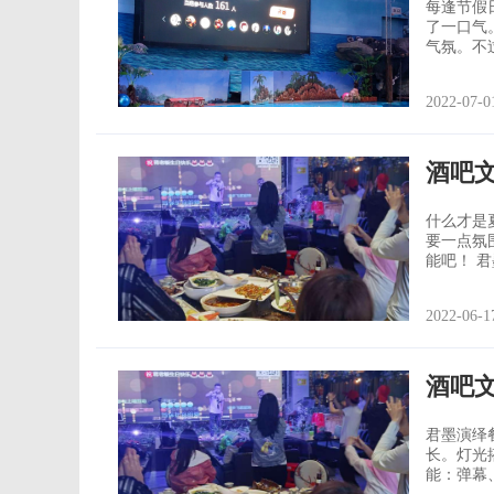
每逢节假
了一口气。 虽然政策要求很多景区要保证限流，人少了不免就有些失
气氛。不
鲸豚表演馆 几乎每个表演项目都要加得互动环节，搭配上热门的摇一
分应景且线上气氛非常好！ 使
2022-07-0
办
酒吧
什么才是
要一点氛围。 文艺演出怎么少的了现场互动？我们来看一
能吧！ 君墨演绎餐吧 君墨的特色在于用良好的氛围赋予餐吧价值。而这一点他们非
常擅长。
用功能：弹幕、消息墙、
2022-06-1
配
酒吧
君墨演绎餐吧 君墨的特色在于用良好的氛围赋予餐吧价
长。灯光
能：弹幕、消息墙、图片上墙