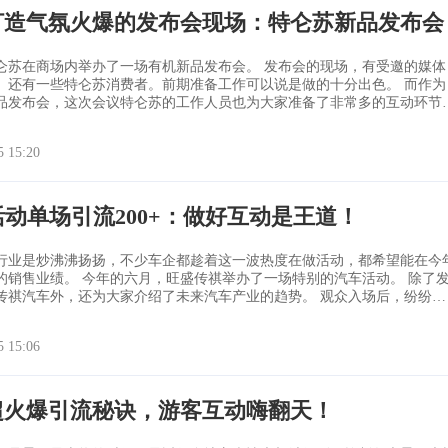
打造气氛火爆的发布会现场：特仑苏新品发布会
商场内举办了一场有机新品发布会。 发布会的现场，有受邀的媒体
。还有一些特仑苏消费者。前期准备工作可以说是做的十分出色。 而作为
品发布会，这次会议特仑苏的工作人员也为大家准备了非常多的互动环节
火热。 随着发布会的开始，主办方就为热场做了充足的准
墙发挥了重要的作用。 到场的来宾可以通过大屏幕及时聊天。将
5 15:20
拍摄的精彩瞬
活动单场引流200+：做好互动是王道！
行业是炒沸沸扬扬，不少车企都趁着这一波热度在做活动，都希望能在今
，旺盛传祺举办了一场特别的汽车活动。 除了发
汽车外，还为大家介绍了未来汽车产业的趋势。 观众入场后，纷纷被
引，今天的活动也就此拉开了序幕。 爱车人士纷纷发出了赞叹，主
着，随即让大家扫描大屏幕上的二维码，参与对汽车的讨论。 活动结束
5 15:06
纷纷表示第
超火爆引流秘诀，游客互动嗨翻天！