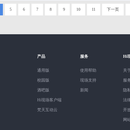
5
6
7
8
9
10
11
下一页
产品
服务
Hi
通用版
使用帮助
关
校园版
现场支持
服
酒吧版
新闻
隐
Hi现场客户端
法
梵天互动云
开
网