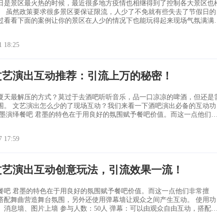
日是景区最火热的时候，最近很多地方疫情也相继得到了控制各大景区也
去了节假日的
过看看下面的案例让你的景区在人少的情况下也能玩得起来现场气氛满满
摇小游戏。十
用功能：摇一摇参与人数：200人 摇一摇游戏可以由主
1 18:25
文艺演出互动推荐：引流上万的秘密！
夏天最解压的方式？莫过于去酒吧听听音乐，品一口凉凉的啤酒，但还是
下酒吧演出必备的互动功
灯光搭配舞曲营造舞台氛围，另外还使用弹幕墙让观众之间产生互动。 使
图片上墙 参与人数：50人 弹幕：可以由观众自由互动，搭
7 17:59
文艺演出互动创意玩法，引流效果一流！
值。而这一点他们非常擅
搭配舞曲营造舞台氛围，另外还使用弹幕墙让观众之间产生互动。 使用功
 参与人数：50人 弹幕：可以由观众自由互动，搭配生