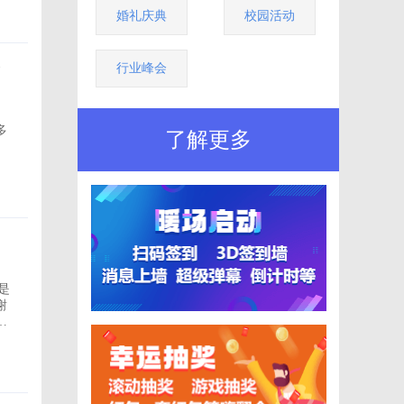
模
婚礼庆典
校园活动
行业峰会
！
多
了解更多
客
是
谢
优