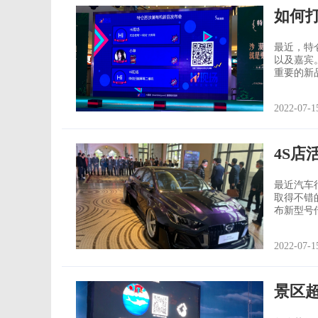
如何
最近，特仑苏在
以及嘉宾
重要的新
现场气氛可以说是非常的
备。Hi现场的消息
2022-07-1
一些现场
4S店
最近汽车
取得不错的销售业绩。 今年的六月
布新型号传祺
眼前的靓车所吸
办方也不闲
2022-07-1
后，嘉宾
景区