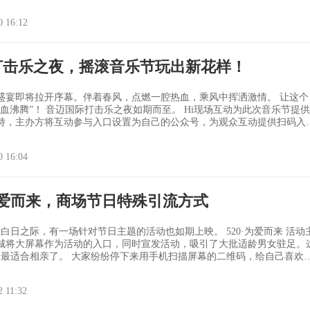
酒吧庆典主题效果非常好。观众坐在台下即可与全场进行互动。主持人也
弹幕互动，现场效果非常好。 消息上墙：发送消息大屏幕即可显
0 16:12
还可以发送一些
打击乐之夜，摇滚音乐节玩出新花样！
盛宴即将拉开序幕。伴着春风，点燃一腔热血，乘风中挥洒激情。 让这个
夜如期而至。 Hi现场互动为此次音乐节提供
持，主办方将互动参与入口设置为自己的公众号，为观众互动提供扫码入
给大家带来了一段激情的表演。 利用鼓的各个部位以及鼓槌、鼓架
0 16:04
音
为爱而来，商场节日特殊引流方式
白日之际，有一场针对节日主题的活动也如期上映。 520·为爱而来 活动主
城将大屏幕作为活动的入口，同时宣发活动，吸引了大批适龄男女驻足。
大家纷纷停下来用手机扫描屏幕的二维码，给自己喜欢的
！当然没有喜欢的人，也可以参与接下来的相亲活动当中。 活动的重头
戏当然是后续的相亲，主办方早已经准备妥当，就等大家来参加。 待活动参与者
2 11:32