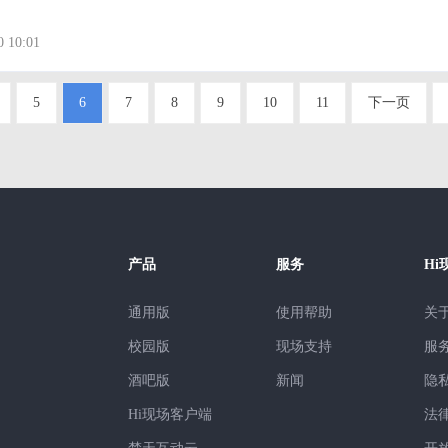
～ 一、年会主题 一次企业年会，主题很是重要，如果主
，必将影响到详细的策动与施行。主题的策动，理当按照公司的经营方针
0 10:01
、经营状态，
5
6
7
8
9
10
11
下一页
产品
服务
Hi
通用版
使用帮助
关
校园版
现场支持
服
酒吧版
新闻
隐
Hi现场客户端
法