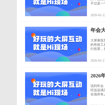
不过是一
会的抽奖
会抽奖是如何变得“高级”的
2026-01-2
有几位幸
年会
大屏幕投
的有效工
行投票，
为组织者提供了实时数据。 软
实时展示：投
2026-01-2
选，可定
202
说到年会
经远远满
在场所有
新换代都
性。小编为