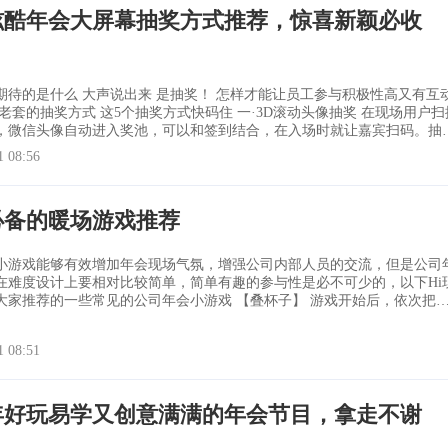
6炫酷年会大屏幕抽奖方式推荐，惊喜新颖必收
 是抽奖！ 怎样才能让员工参与积极性高又有互动
，微信头像自动进入奖池，可以和签到结合，在入场时就让嘉宾扫码。抽
大屏幕不断滚动切用户的头像，最后显示中奖用户的头像和昵称(姓名)。
1 08:56
种抽奖风格可以选择，支持一轮抽多种奖品 二·名单抽奖 将全部员工的名字
必备的暖场游戏推荐
小游戏能够有效增加年会现场气氛，增强公司内部人员的交流，但是公司
在难度设计上要相对比较简单，简单有趣的参与性是必不可少的，以下Hi
荐的一些常见的公司年会小游戏 【叠杯子】 游戏开始后，依次把上
抽到最下面，直到黑杯子传递到最上方。谁先抽到黑杯子谁获胜。 【演技
1 08:51
和表情，
6年好玩易学又创意满满的年会节目，拿走不谢