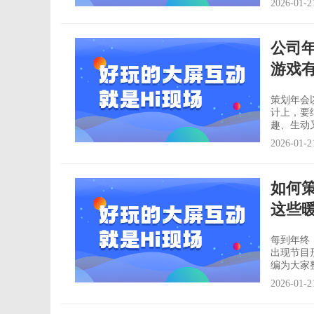
2026-01-2
公司
游戏
策划年会
计上，要
趣、生动又不
舞蹈 男生反串舞蹈，如《朱碧石舞蹈》非常的洗脑和搞笑。仿妆仿人，加上服装的
2026-01-2
搭配，绝对是年会
曲编排的
如何
这些
每到年终
出现节目
编为大家
体验、娱乐两类活劢迚
2026-01-2
网梵天互
具，在市