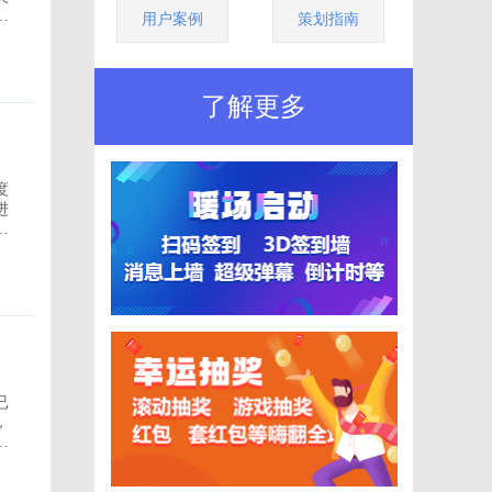
年
用户案例
策划指南
年
了解更多
度
进
还
已
，
更