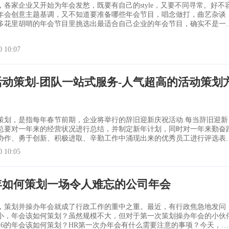
，各家企业又开始为年会发愁，既要有自己的style，又要不同寻常。好不
年会创意主题基调，又不知道要准备哪些年会节目，唱念做打，曲艺杂谈
多花里胡哨的年会节目里挑选出最适合自己企业的年会节目，确实不是一
情。不用担心，小编为大家整理了好玩易学又创意满满的年会节目，拿走
0 10:07
员工对年会
活动策划-团队一站式服务-人气超高的活动策划
策划，是指每年春节前期，企业将举行的辞旧迎新庆祝活动.每当辞旧迎新
总要对一年来的经营状况进行总结，并制定新年计划，同时对一年来勤奋
协作、勇于创新、积极进取、辛勤工作中涌现出来的优秀员工进行评选表
企业年会活动，是要做到以下几点。 一、年会主题和中心思想做整
0 10:05
词语或者一个意境来概括您要表达的主题和中心思想，这样便于记忆也便
如一个公司在这一年里
6年如何策划一场令人难忘的公司年会
，策划并操办年会就成了行政工作的重中之重。最近，有行政焦急地发问
小，年会该如何策划？虽然规模不大，但对于第一次策划操办年会的小伙
026的年会该如何策划？HR第一次办年会有什么需要注意的事项？今天，就