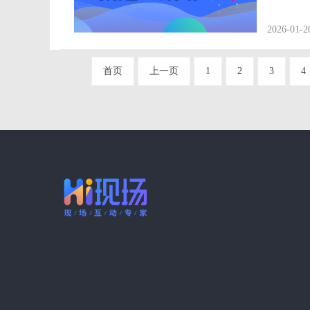
来和大家谈谈，快来看看吧
题不明白
2026-01-2
经营计谋
首页
上一页
1
2
3
4