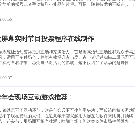
个简单的摇号或者手动抽取小礼品的过程。可是，随着技术的不断进步，
形式也在悄然发生着变化。今天，我们来看看通过Hi现场互动系统平台，
。 1.全员参与，互动感十足 在传统的抽奖环节中，通常只
2 08:55
运儿能获
大屏幕实时节目投票程序在线制作
票系统让活动变得更加互动和充满活力，它是提高活动互动性和观众参与
具，适用于多种场合，并能有效提升参与度。参与者通过扫描二维码即可
并实时查看结果，感受自己对活动的影响。这不仅增加了活动的趣味性，
件特性 · 简单易用：参与者通过微信扫码快速投票。 ·
票结果即时更新显示，确保透明和公正。 · 多样设置：支持单选或多
1 09:07
制
6年年会现场互动游戏推荐！
，都逃离不了互动环节，这是年会必不可少的重头戏，而传统的抽奖游戏
足不了现在爱玩的人们。在近几年来都兴起用大屏互动软件来比拼并抽奖
人一起参与，那场面可相当壮观，嗨翻全场！但这类软件市场种类繁多，
很快，所以在选择的时候既要保障可玩性和吸引力，也要保证软件的稳定
您推荐一些自己使用过的比较好的，希望能给你一些帮助！ 传统游戏玩