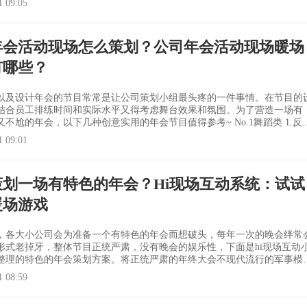
1 09:05
法： 一反常态 规则：上场
年会活动现场怎么策划？公司年会活动现场暖场
有哪些？
以及设计年会的节目常常是让公司策划小组最头疼的一件事情。在节目的
结合员工排练时间和实际水平又得考虑舞台效果和氛围。为了营造一场有
尬的年会，以下几种创意实用的年会节目值得参考~ No.1舞蹈类 1.反串
1 09:01
节目上一道亮丽的风景线。 2.流行舞蹈 如爵士舞、街舞类流行歌
策划一场有特色的年会？Hi现场互动系统：试试
暖场游戏
，各大小公司会为准备一个有特色的年会而想破头，每年一次的晚会绊常
形式老掉牙，整体节目正统严肃，没有晚会的娱乐性，下面是hi现场互动
整理的特色的年会策划方案。将正统严肃的年终大会不现代流行的军事模
行了统筹策划。 关于hi现场互动系统介绍： Hi现场是北京中
1 08:59
动娱乐科技有限公司开发的一款简单、免费、好玩的现场互动大屏幕制作
场同类产品