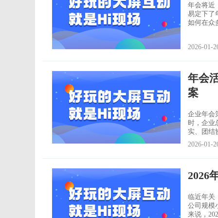
年会将近
易定下了
如何在众
容易的事
谢。 入场仪式 入场是年会的最开始阶段，一个有趣、让人兴奋的入场方式，最能直
2026-01-2
接地影响
年会
案
企业年会
时，企业
实、团结
和奖励。成功的
2026-01-2
合用一个
传达。比
202
临近年关
公司规模
来说，2