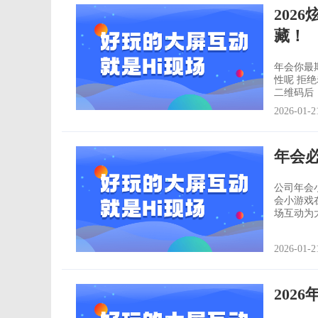
202
藏！
年会你最期待的是什么 大声说出来
性呢 拒绝老套的抽奖方式 这5个抽奖方式快码住 一·3D滚动头像抽奖 在现场用户扫描
二维码后
开始后，
2026-01-2
年会
公司年会
会小游戏
场互动为大家推
面的杯子
不NG】 观看一段视频后，要求队伍里每人扮演视频中的一个角色，然后重现这段视
2026-01-2
频的台词
202