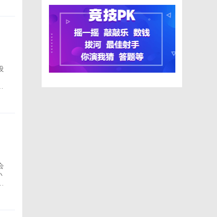
设
会
小
拟
工