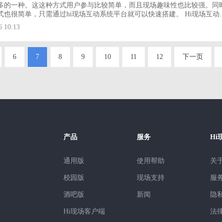
多的一种。这这种方式用户参与比较简单，而且现场趣味性也比较强。同
也很简单，只需通过hi现场互动系统平台就可以快速搭建。 Hi现场互动是
、免费、好玩的现场互动大屏幕制作工具，给活动现场来宾带来科技、炫
6 10:13
新体验的现场互动大屏服务软件。 借助微信平台，hi现场互动为大屏
提供交互平台
6
7
8
9
10
11
12
下一页
产品
服务
Hi
通用版
使用帮助
关
校园版
现场支持
服
酒吧版
新闻
隐
Hi现场客户端
法