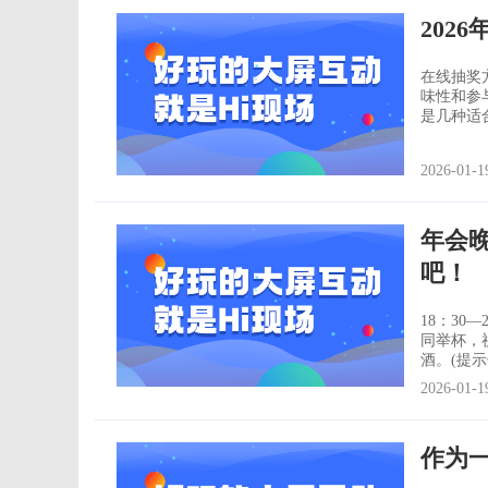
202
在线抽奖
味性和参
是几种适合线
述：参与
布开始后
2026-01-1
点：视觉
年会
吧！
18：30—22：00整
同举杯，祝
酒。(提示领导。) 18：30—22：00用餐
流沟通，
2026-01-1
挥。
作为