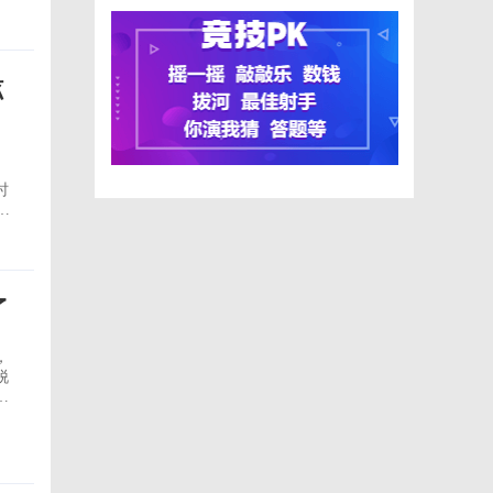
于
炫
时
了
，
脱
通
年