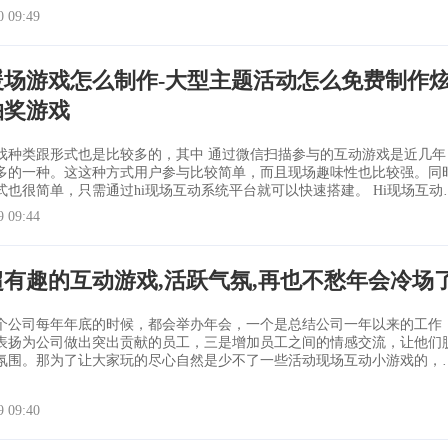
词语或者一个意境来概括您要表达的主题和中心思想，这样便于记忆也便
0 09:49
如一个公司在这一年里
暖场游戏怎么制作-大型主题活动怎么免费制作
抽奖游戏
形式也是比较多的，其中 通过微信扫描参与的互动游戏是近几年
多的一种。这这种方式用户参与比较简单，而且现场趣味性也比较强。同
也很简单，只需通过hi现场互动系统平台就可以快速搭建。 Hi现场互动是
、免费、好玩的现场互动大屏幕制作工具，给活动现场来宾带来科技、炫
9 09:44
新体验的现场互动大屏服务软件。 借助微信平台，hi现场互动为大屏
提供交互平台
超有趣的互动游戏,活跃气氛,再也不愁年会冷场
个公司每年年底的时候，都会举办年会，一个是总结公司一年以来的工作
表扬为公司做出突出贡献的员工，三是增加员工之间的情感交流，让他们
氛围。那为了让大家玩的尽心自然是少不了一些活动现场互动小游戏的，
活跃年会的气氛，增加员工之间的互动，那么你知道有哪些游戏是可以在
下来小编就和大家一起了解一下吧！ 传面粉 游戏规则：在年会现场
9 09:40
名嘉宾作为互动游