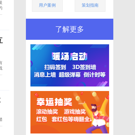
娱
用户案例
策划指南
的
会
表
了解更多
互
有
戏
需
享
踏
彰