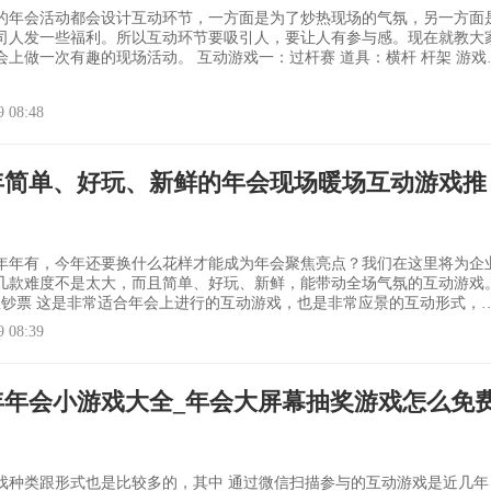
的年会活动都会设计互动环节，一方面是为了炒热现场的气氛，另一方面
司人发一些福利。所以互动环节要吸引人，要让人有参与感。现在就教大
趣的现场活动。 互动游戏一：过杆赛 道具：横杆 杆架 游戏规
杆，每次都要比前一次仰得更低。 杆子掉落即被淘汰，高度不断下
9 08:48
5年简单、好玩、新鲜的年会现场暖场互动游戏推
年年有，今年还要换什么花样才能成为年会聚焦亮点？我们在这里将为企
几款难度不是太大，而且简单、好玩、新鲜，能带动全场气氛的互动游戏
，也是非常应景的互动形式，现
用微信扫描大屏幕上的参与二维码后等待游戏开始。待主持人宣布活动开
9 08:39
的滑动手机屏幕上的钱，看谁数得多，则排名越靠前，大屏幕上也会同步
名的排名情况。
6年年会小游戏大全_年会大屏幕抽奖游戏怎么免
？
形式也是比较多的，其中 通过微信扫描参与的互动游戏是近几年