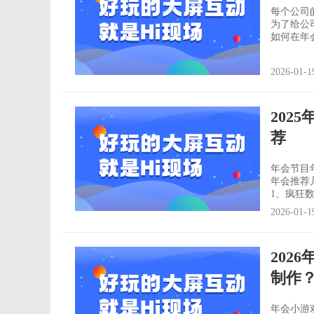
每个公司
为了给公
如何在年会上做一次有
则： 两队PK，每组10人（可抽选两桌全部上台或者员工可报名参赛） 舞者须向后仰
并穿过一支水平
2026-01-1
降，最
202
荐
年会节目
年会推荐
1、疯狂数钞票 这是非常适合年会上进行的互动游戏
场用户使
2026-01-1
后，不停
示前10
202
制作
年会小游戏种类跟