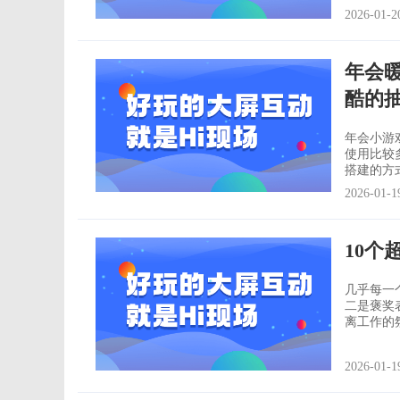
合用一个
2026-01-2
传达。比
年会
酷的
年会小游戏种类跟
使用比较
搭建的方式
一款简单
2026-01-1
酷、便捷的互动
幕和手机
10个
几乎每一
二是褒奖
离工作的
过游戏来
会上玩的吗？接
2026-01-1
邀请10