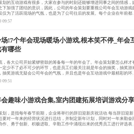
策划的互动游戏有很多，大家在参与的时刻还能够增进同事之间的情感，
之下加强了团结的意识，因此，公司的年会策划要重视公司年会互动游戏
仅仅为了活跃现场的气氛，也是为了公司往后的发展。每个企业在年前都
年会，年会的目的除了庆祝节日，提高员工的工作积极性，推动企业的发
0 09:57
在年会上会进行一些年度的总结，确定未来的目标，进行公司年会策划的
的，当然最令人振奋人心的
场!7个年会现场暖场小游戏,根本笑不停_年会
戏有哪些
底，各大公司开始紧锣密鼓的筹备每一年的年会了。年会策划要怎么样才
一定少不了必不可少的环节，也是员工们最关注就是年会的抽奖，抽奖游
，抽奖游戏无疑会公司年会的气氛，并且也是年会互动游戏中最精彩的环
0 09:51
年会的时候才能派上用场，用完之后可能就直接被丢弃了。第二年可能还
购买，费钱费力还费时，
年会趣味小游戏合集,室内团建拓展培训游戏分
策划，是指每年春节前期，企业将举行的辞旧迎新庆祝活动.每当辞旧迎新
总要对一年来的经营状况进行总结，并制定新年计划，同时对一年来勤奋
协作、勇于创新、积极进取、辛勤工作中涌现出来的优秀员工进行评选表
企业年会活动，是要做到以下几点。 一、年会主题和中心思想做整