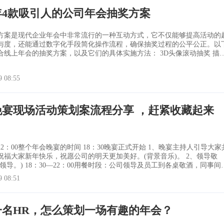
6年4款吸引人的公司年会抽奖方案
方案是现代企业年会中非常流行的一种互动方式，它不仅能够提高活动的
与度，还能通过数字化手段简化操作流程，确保抽奖过程的公平公正。以
上年会的抽奖方案，以及它们的具体实施方法： 3D头像滚动抽奖 描
者通过扫描二维码加入活动，他们的头像将在大屏幕上滚动展示。主持人
，头像滚动一段时间后停止，最终停留在屏幕中央的头像即为中奖者。 优
9 08:55
效果震撼，操作
晚宴现场活动策划案流程分享 ，赶紧收藏起来
个年会晚宴的时间 18：30晚宴正式开始 1、晚宴主持人引导大家共
福大家新年快乐，祝愿公司的明天更加美好。(背景音乐)。 2、领导敬
时段：公司领导及员工到各桌敬酒，同事间交
拉近彼此距离。(主持人用语言拉动各个桌和员工直接的交流。主持人发
9 08:51
) 19：20——19：40：游戏：七八·九用具：两粒骰子，一
一名HR，怎么策划一场有趣的年会？