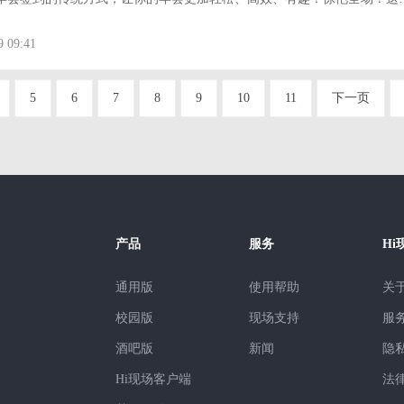
到软件让你轻松掌控，互动更嗨！ 三分钟了解Hi现场年会微信扫码
效，省时省力 Hi现场采用微信扫码技术，与手机
9 09:41
结合，参会
5
6
7
8
9
10
11
下一页
产品
服务
Hi
通用版
使用帮助
关
校园版
现场支持
服
酒吧版
新闻
隐
Hi现场客户端
法