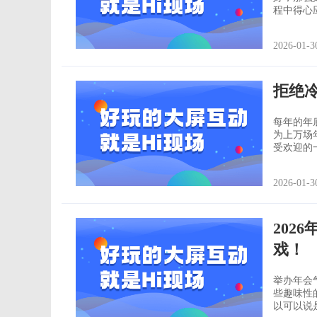
程中得心应手。 1、开会研讨活动策划目地 企业
会研讨活
面的服务，有
2026-01-3
找活动策
拒绝
每年的年
为上万场
受欢迎的
面投票等
最受欢迎的几款年会小游
2026-01-3
大屏幕上
202
戏！
举办年会
些趣味性
以可以说