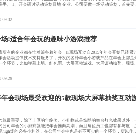
、公司要做一场活动策划，首先要开
动要达到的目的是什么，要达成什么样的效果，需要活动策划公司提供哪
了大概的方向，就可以着手下一步的工作了。 2、利用网络、社交资源
0 09:32
划的风格
冷场!适合年会玩的趣味小游戏推荐
底所有的企业都在忙着筹备着年会，hi现场互动自2015年年会开始已经累
年会活动提供技术支持服务了，开发的各种年会小游戏产品在年会上都是
一个环节，比如弹幕上墙、红包雨、大屏互动游戏、大屏滚动抽奖、现场
，涵盖了整个年会流程上必须的产品。这里详细介绍下在hi现场互动平台
戏产品： 一、视频弹幕上墙 手机微信扫码进入后发送消息
0 09:29
就可以实
6年年会现场最受欢迎的5款现场大屏幕抽奖互动
气氛最重要，除了丰厚的年终奖、小礼物或是炫酷的舞台灯光效果以外，
的公司年会的小游戏就能把年会推向高潮，而且每位员工也都有参与度，
是high场的必备小利器，在公司年会中也是必不可少的一个环节，所以作