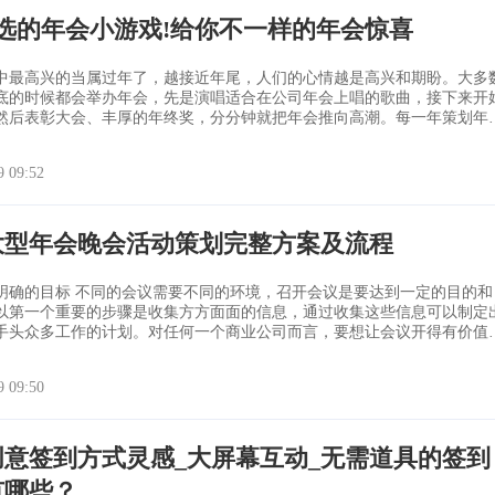
精选的年会小游戏!给你不一样的年会惊喜
中最高兴的当属过年了，越接近年尾，人们的心情越是高兴和期盼。大多
底的时候都会举办年会，先是演唱适合在公司年会上唱的歌曲，接下来开
然后表彰大会、丰厚的年终奖，分分钟就把年会推向高潮。每一年策划年
公司都会提前进行策划，而且为了增加年会的趣味性，公司也会要求每位
有参与，尽量做到效果佳、气氛好、创新又有趣。那么活跃年会的互动游
9 09:52
呢？今天小编就为大家介
大型年会晚会活动策划完整方案及流程
不同的环境，召开会议是要达到一定的目的和
以第一个重要的步骤是收集方方面面的信息，通过收集这些信息可以制定
手头众多工作的计划。对任何一个商业公司而言，要想让会议开得有价值
一个明确的目的。通过会议获取所需，提供给与会者相应的价值，并且能
9 09:50
一份客户需求分
创意签到方式灵感_大屏幕互动_无需道具的签到
有哪些？