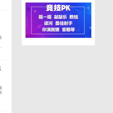
造
，
哪
现
数
电