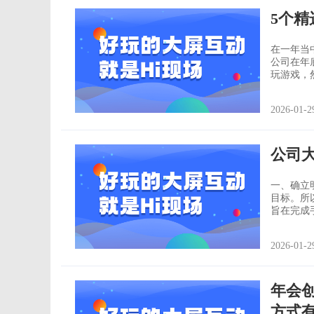
5个
在一年当
公司在年
玩游戏，
的时候，
工尽量都
2026-01-2
都有哪些
公司
一、确立明确的目标 不同的会议需要
目标。所
旨在完成
必须要有
报投资。 二、完善信息的采集分析 信息的收集极为重要，这其中包括了解客户的需
2026-01-2
求(制作
年会
方式