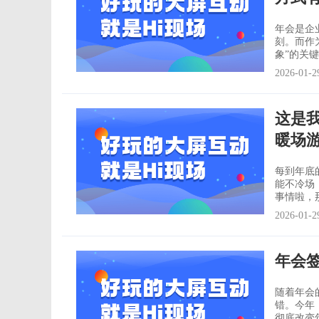
年会是企
刻。而作
象”的关
主办方的用心和创意。 今天我们
2026-01-2
式灵感清
你根据年
这是
暖场
每到年底
能不冷场
事情啦，那么
定年会的
2026-01-2
列的活动
整个年会
年会
随着年会
错。今年
彻底改变