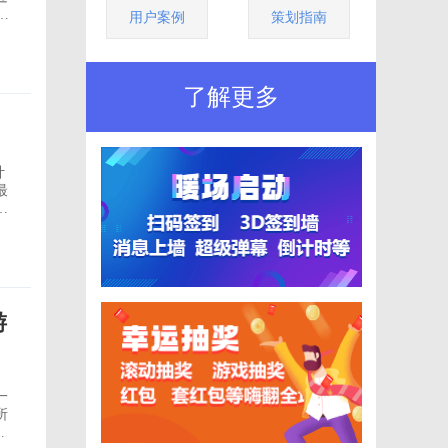
用户案例
策划指南
方
了解更多
计
最
界
上
游
一
所
为