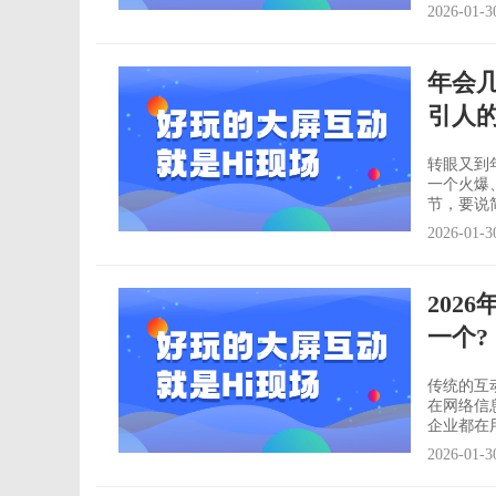
hr应该用
2026-01-3
带动气氛的
一：疯狂
年会
引人
转眼又到
一个火爆、
节，要说
摸到谁谁就
2026-01-3
年底。有
爆、炫目
202
一个?
传统的互
在网络信
企业都在用的大屏互动产品
码就能参
2026-01-3
脑的大屏。
看谁摇动