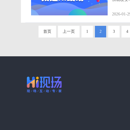
年会微信扫码签
签到小程序功能优势： 一、便捷高
2026-01-2
微信完美
首页
上一页
1
2
3
4