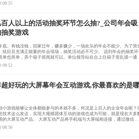
心的选择一些适合年会的小游戏来带动年会的现场气氛。 那么，有哪些年会
0 08:55
游戏？下面给大家推荐5个最能活跃气氛的年会互动游戏： 年会互动游戏
数钱游戏
几百人以上的活动抽奖环节怎么抽?_公司年会吸
的抽奖游戏
年底。有钱没钱，回家过年，赚多赚少，一场欢乐的年会不能少。为了营
炫目且充满正能量的年会现场，抽奖活动必不可少。 说到年会的抽奖环
简单也简单，弄个箱子抓闻就可以。单位领导站在台上往箱子里乱摸一通
上台领奖，虽然看上去比较原始的样子，但却也公平、实用。 转眼又到
0 08:52
钱没钱，回家过年，赚多赚少，一场欢乐的年会不能少。为了营造一个火
且充满正能量的年会现
6年超好玩的大屏幕年会互动游戏,你最喜欢的是
动小游戏能够让全体都能参与的本就不多，何况是上百人的企业年会呢？
息技术这么发达，实现大规模团体互动的游戏也成为可能，就是现在大多
。 大屏互动产品将手机端与大屏端相连接，通过微信扫
与到大屏游戏，基本上没有什么场地人数限制，只要一台联网电脑和连接
0 08:50
下面给大家介绍几款专为年会定制的团体大屏互动小游戏： 1、3D游泳：
手机比较快，屏