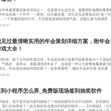
业年终最重要的集体活动之一，也是展示企业文化、凝聚团队氛围的重要
为年会的第一个环节——签到，往往被忽视，但它其实是整场活动“第一印
键。一个有趣的签到方式，不仅能迅速调动现场气氛，还能让参与者感受到
就为大家整理了一份全面又实用的年会创意签到方
9 09:47
单，涵盖大屏幕互动签到、无道具签到、以及各类趣味道具签到形式，方
会主题灵活选择！
我见过最清晰实用的年会策划详细方案，附年会
游戏大全！
的时候，除了公司的年度总结，年会策划者们也要开始要筹备办一个该如
，气氛好，成本ok，老板满意的年会了，这就是一件让大家整体脑暴参与
，年会策划该如何制定呢？一起来看看吧！ 确定年会的主题 首先要确
主题，有了主题，接下来的事情才会好办，可以围绕这一个主题来进行一
9 09:45
策划。然后活动策划人可以找设计人员设计一个主题画面，将这个画面贯
，使来参加年会
签到小程序怎么弄_免费版现场签到抽奖软件
的临近，是不是开始为签到烦恼了？传统的签到方式不仅耗时，还容易出
，我们为你带来了一款全新的年会微信扫码签到软件——【Hi现场】！它
年会签到的传统方式，让你的年会更加轻松、高效、有趣！惊艳全场！这